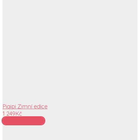
Piqipi Zimní edice
1 249
Kč
Přidat do košíku