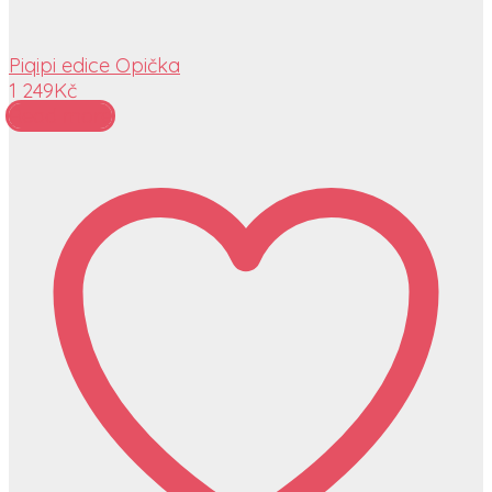
Piqipi edice Opička
1 249
Kč
Read more