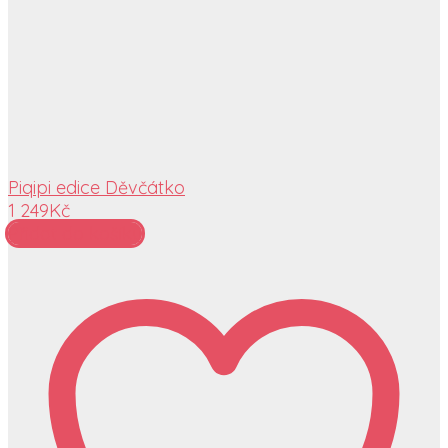
Piqipi edice Děvčátko
1 249
Kč
Přidat do košíku