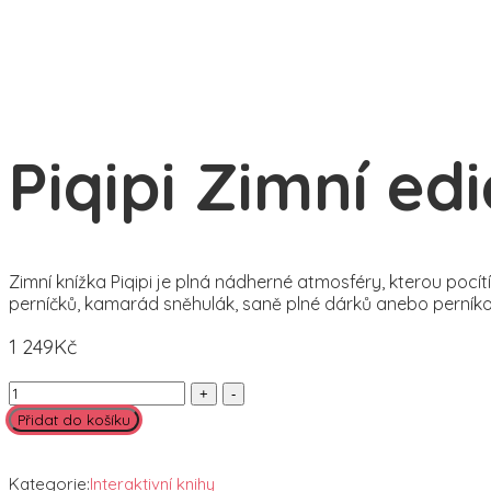
Piqipi Zimní ed
Zimní knížka Piqipi je plná nádherné atmosféry, kterou pocí
perníčků, kamarád sněhulák, saně plné dárků anebo perník
1 249
Kč
Piqipi
Zimní
Přidat do košíku
edice
quantity
Kategorie:
Interaktivní knihy