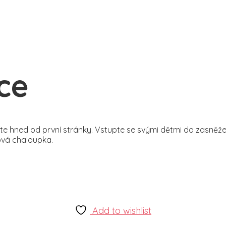
ice
títe hned od první stránky. Vstupte se svými dětmi do zasněž
ová chaloupka.
Add to wishlist