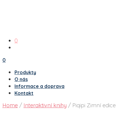
0
0
Produkty
O nás
Informace a doprava
Kontakt
Home
/
Interaktivní knihy
/
Piqipi Zimní edice